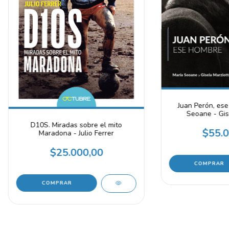
Juan Perón, ese
Seoane - Gis
D10S. Miradas sobre el mito
$55.0
Maradona - Julio Ferrer
$25.000,00