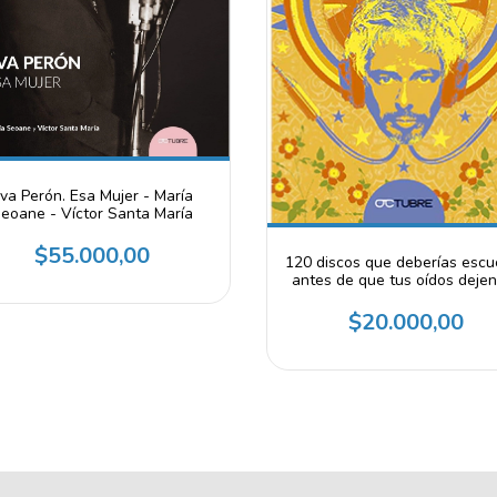
va Perón. Esa Mujer - María
eoane - Víctor Santa María
$55.000,00
120 discos que deberías escu
antes de que tus oídos deje
recibir órdenes del cerebro
Bobby Flores
$20.000,00