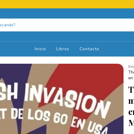
Inicio
Libros
Contacto
Ini
Th
en
T
m
e
M