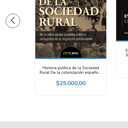
E
S
Historia política de la Sociedad
de bebés
Rural De la colonización española
borto legal,
a Macri: radiografía de la
liana Viola,
oligarquía terrateniente -
$25.000,00
ta Dillon,
00
Alejandro C. Tarruella
iana Peker,
nia Tessa