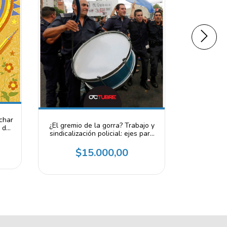
char
Bienveni
¿El gremio de la gorra? Trabajo y
n de
Roosevelt 
sindicalización policial: ejes para
 -
presidente
una discusión - Marcelo Sain y
Argentina
$
Nicolás Rodríguez Games
$15.000,00