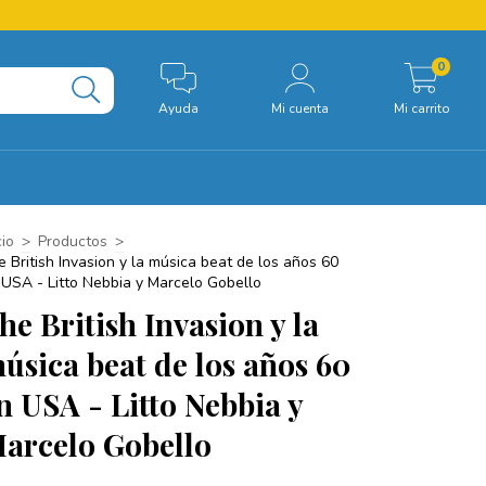
0
Ayuda
Mi cuenta
Mi carrito
cio
>
Productos
>
e British Invasion y la música beat de los años 60
 USA - Litto Nebbia y Marcelo Gobello
he British Invasion y la
úsica beat de los años 60
n USA - Litto Nebbia y
arcelo Gobello